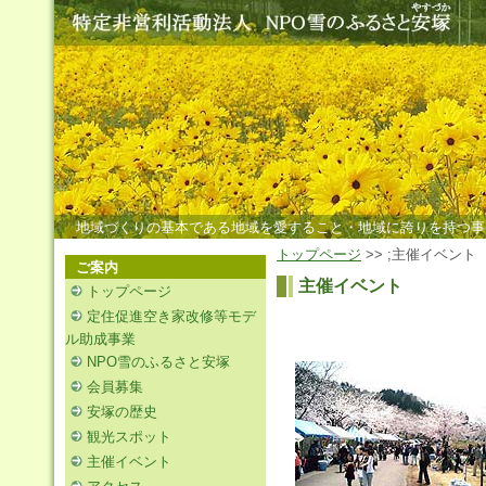
地域づくりの基本である地域を愛すること・地域に誇りを持つ事
トップページ
>> ;主催イベント
ご案内
主催イベント
トップページ
定住促進空き家改修等モデ
ル助成事業
NPO雪のふるさと安塚
会員募集
安塚の歴史
観光スポット
主催イベント