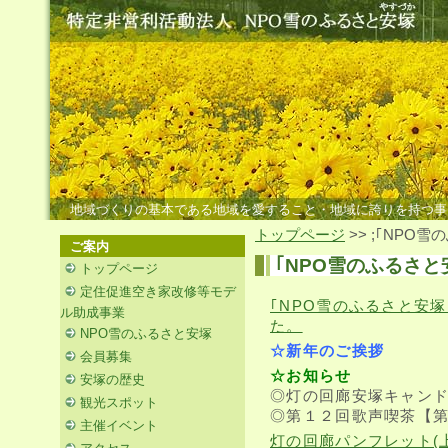
地域づくりの基本である地域を愛すること・地域に誇りを持つ事
トップページ
>> ;｢NPO雪
ご案内
｢NPO雪のふるさと安
トップページ
定住促進空き家改修等モデ
｢NPO雪のふるさと安塚｣
ル助成事業
た。
NPO雪のふるさと安塚
☆新年のご挨拶
会員募集
☆お知らせ
安塚の歴史
◎灯の回廊安塚キャン
観光スポット
◎第１２回歌声喫茶【第
主催イベント
灯の回廊パンフレット(